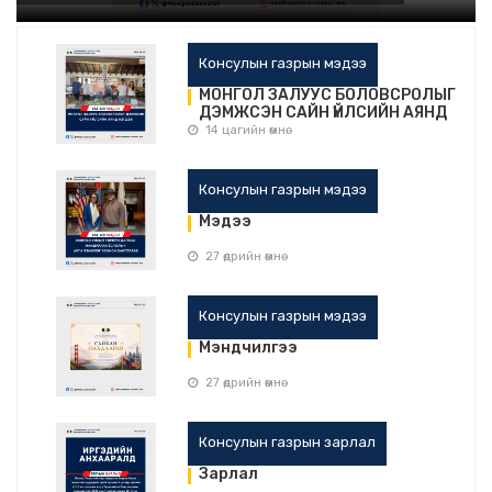
Консулын газрын мэдээ
МОНГОЛ ЗАЛУУС БОЛОВСРОЛЫГ
ДЭМЖСЭН САЙН ҮЙЛСИЙН АЯНД
НЭГДЭВ
14 цагийн өмнө
Консулын газрын мэдээ
Мэдээ
27 өдрийн өмнө
Консулын газрын мэдээ
Мэндчилгээ
27 өдрийн өмнө
Консулын газрын зарлал
Зарлал