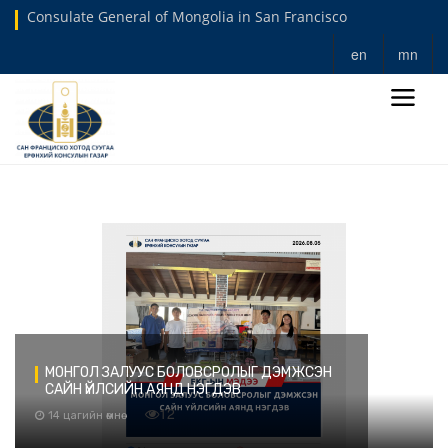
Consulate General of Mongolia in San Francisco
en
mn
МОНГОЛ ЗАЛУУС БОЛОВСРОЛЫГ ДЭМЖСЭН
САЙН ҮЙЛСИЙН АЯНД НЭГДЭВ
12
14 цагийн өмнө