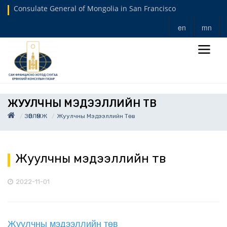
Consulate General of Mongolia in San Francisco
en
mn
ЖУУЛЧНЫ МЭДЭЭЛЛИЙН ТӨВ
ЗӨВЛӨМЖ
Жуулчны Мэдээллийн Төв
Жуулчны мэдээллийн төв
2022-11-01
Жуулчны мэдээллийн төв