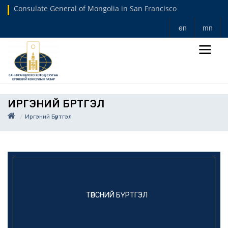
Consulate General of Mongolia in San Francisco
en
mn
ИРГЭНИЙ БҮРТГЭЛ
Иргэний Бүртгэл
ТӨРСНИЙ БҮРТГЭЛ