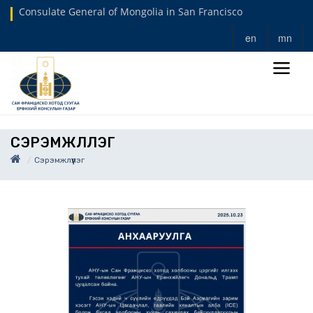
Consulate General of Mongolia in San Francisco
en
mn
СЭРЭМЖЛҮҮЛЭГ
Сэрэмжлүүлэг