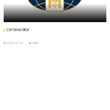
СЭРЭМЖЛҮҮЛЭГ
2022-07-21
5395