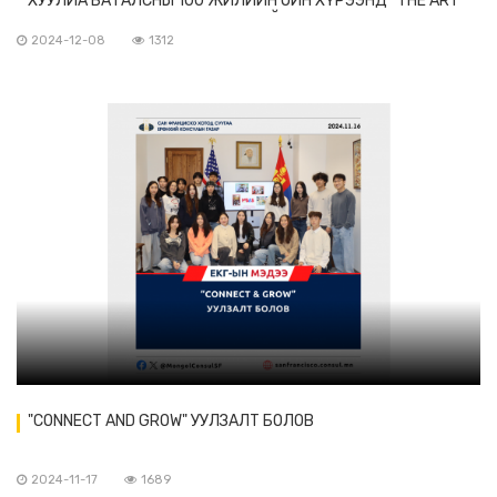
ХУУЛИА БАТАЛСНЫ 100 ЖИЛИЙН ОЙН ХҮРЭЭНД “THE ART
OF ZAYA” ҮЗЭСГЭЛЭН ЗОХИОН БАЙГУУЛАВ
2024-12-08
1312
"CONNECT AND GROW" УУЛЗАЛТ БОЛОВ
2024-11-17
1689