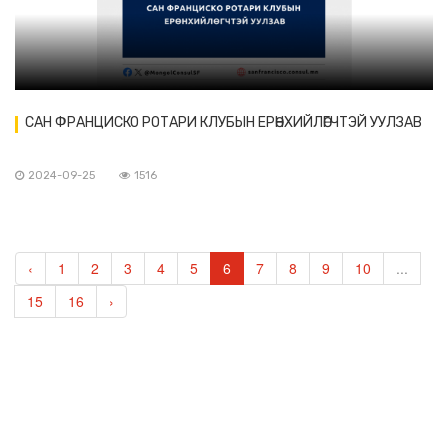
САН ФРАНЦИСКО РОТАРИ КЛУБЫН ЕРӨНХИЙЛӨГЧТЭЙ УУЛЗАВ
2024-09-25
1516
‹
1
2
3
4
5
6
7
8
9
10
...
15
16
›