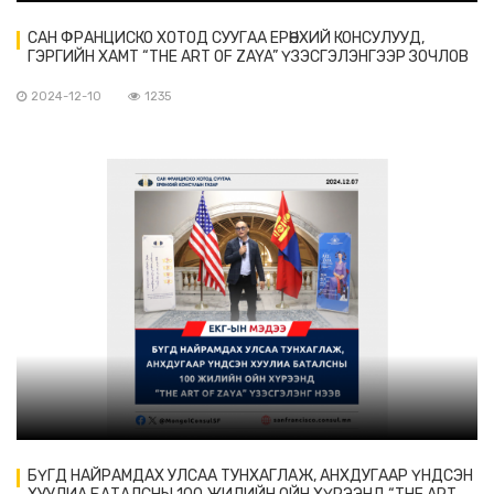
САН ФРАНЦИСКО ХОТОД СУУГАА ЕРӨНХИЙ КОНСУЛУУД,
ГЭРГИЙН ХАМТ “THE ART OF ZAYA” ҮЗЭСГЭЛЭНГЭЭР ЗОЧЛОВ
2024-12-10
1235
БҮГД НАЙРАМДАХ УЛСАА ТУНХАГЛАЖ, АНХДУГААР ҮНДСЭН