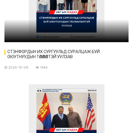
СТЭНФОРДЫН ИХ СУРГУУЛЬД СУРАЛЦАЖ БУЙ
ОЮУТНУУДЫН ТӨЛӨӨЛӨЛТЭЙ УУЛЗАВ
2024-10-08
1346