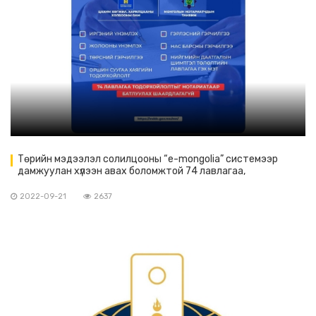
Төрийн мэдээлэл солилцооны “e-mongolia” системээр
дамжуулан хүлээн авах боломжтой 74 лавлагаа,
тодорхойлолтыг нотариатаар гэрчлүүлэх шаардлагагүй
боллоо
2022-09-21
2637