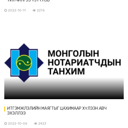
ҮЙЛЧИЛГЭЭ ҮЗҮҮЛЭВ
2022-10-11
2276
ИТГЭМЖЛЭЛИЙН МАЯГТЫГ ЦАХИМААР ХҮЛЭЭН АВЧ
ЭХЭЛЛЭЭ
2022-10-06
2423