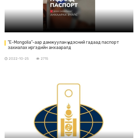
"E-Mongolia"-аар дамжуулан үндэсний гадаад паспорт
захиалах иргэдийн анхааралд
2022-10-25
2715