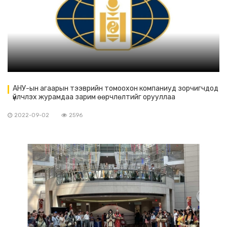
АНУ-ын агаарын тээврийн томоохон компаниуд зорчигчдод
үйлчлэх журамдаа зарим өөрчлөлтийг орууллаа
2022-09-02
2596