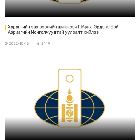
Хөрөнгийн зах зээлийн шинжээч Г.Мөнх-Эрдэнэ Бэй
Аэриагийн Монголчуудтай уулзалт хийлээ
2022-10-18
2449