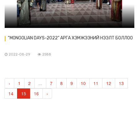
“MONGOLIAN DAYS-2022” АРГА ХЭМЖЭЭНИЙ НЭЭЛТ БОЛЛОО
2022-08-29
2588
‹
1
2
...
7
8
9
10
11
12
13
14
15
16
›