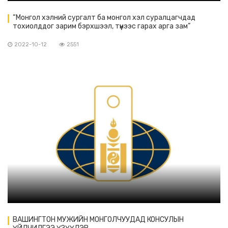
“Монгол хэлний сургалт ба монгол хэл суралцагчдад
тохиолддог зарим бэрхшээл, түүнээс гарах арга зам”
сэдвээр мэргэжил, арга зүйн цахим сургалт
2022-10-12
2551
ВАШИНГТОН МУЖИЙН МОНГОЛЧУУДАД КОНСУЛЫН