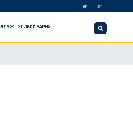
en
mn
ӨВЛӨМЖ
ХОЛБОО БАРИХ