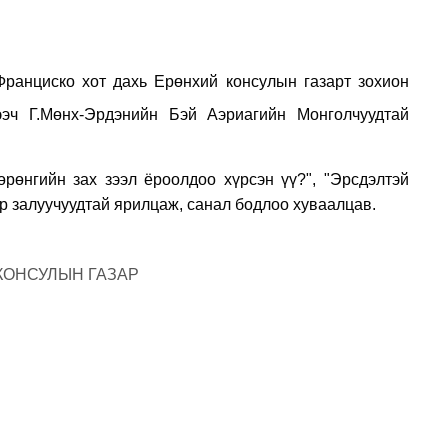
ранциско хот дахь Ерөнхий консулын газарт зохион
эч Г.Мөнх-Эрдэнийн
Бэй Аэриагийн
М
онголчуудтай
рөнгийн зах зээл ёроолдоо хүрсэн үү?", "Эрсдэлтэй
р залуучуудтай ярилцаж, санал бодлоо хуваалцав.
КОНСУЛЫН ГАЗАР