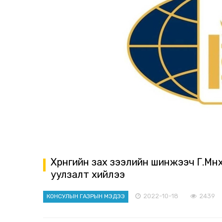
Хөрөнгийн зах зээлийн шинжээч Г.М
уулзалт хийлээ
2022-10-18
2439
КОНСУЛЫН ГАЗРЫН МЭДЭЭ