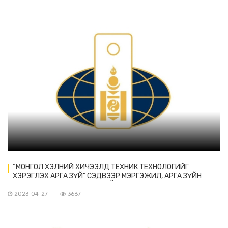
“МОНГОЛ ХЭЛНИЙ ХИЧЭЭЛД ТЕХНИК ТЕХНОЛОГИЙГ
ХЭРЭГЛЭХ АРГА ЗҮЙ” СЭДВЭЭР МЭРГЭЖИЛ, АРГА ЗҮЙН
ЦАХИМ СУРГАЛТ ЗОХИОН БАЙГУУЛАГДАНА
2023-04-27
3667