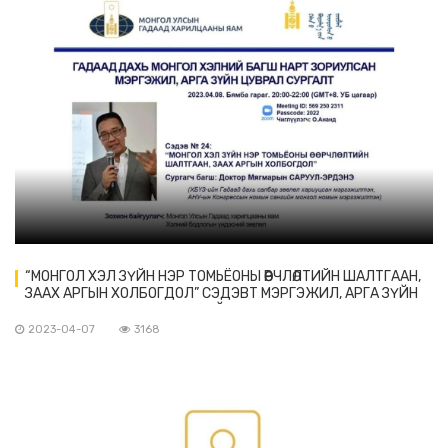
“МОНГОЛ ХЭЛ ЗҮЙН НЭР ТОМЬЁОНЫ ӨӨРЧЛӨЛТИЙН ШАЛТГААН,
ЗААХ АРГЫН ХОЛБОГДОЛ” СЭДЭВТ МЭРГЭЖИЛ, АРГА ЗҮЙН
ЦАХИМ СУРГАЛТ ЗОХИОН БАЙГУУЛАГДАНА
2023-04-07
3168