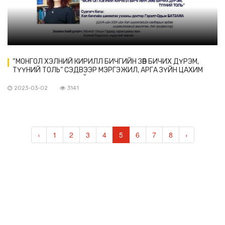
“МОНГОЛ ХЭЛНИЙ КИРИЛЛ БИЧГИЙН ЗӨВ БИЧИХ ДҮРЭМ,
ТҮҮНИЙ ТОЛЬ” СЭДВЭЭР МЭРГЭЖИЛ, АРГА ЗҮЙН ЦАХИМ
СУРГАЛТ ЗОХИОН БАЙГУУЛАГДАНА
2023-03-02
3141
‹
1
2
3
4
5
6
7
8
›