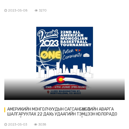
2023-05-08
3270
АМЕРИКИЙН MОНГОЛЧУУДЫН САГСАНБӨМБӨГИЙН АВАРГА
ШАЛГАРУУЛАХ 22 ДАХЬ УДААГИЙН ТЭМЦЭЭН КОЛОРАДО
МУЖИЙН ДЭНВЭР ХОТНОО ЗОХИОН БАЙГУУЛАГДАНА
2023-05-03
3038