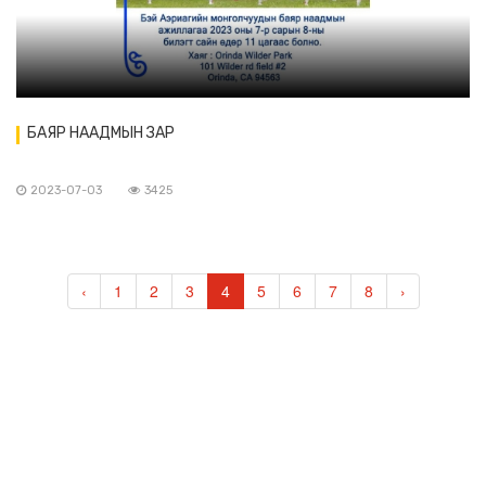
БАЯР НААДМЫН ЗАР
2023-07-03
3425
‹
1
2
3
4
5
6
7
8
›