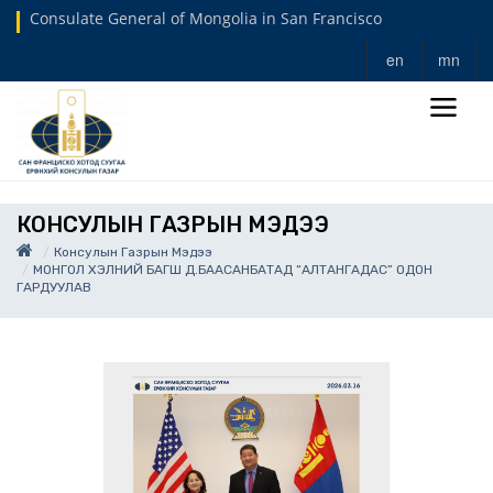
Consulate General of Mongolia in San Francisco
en
mn
КОНСУЛЫН ГАЗРЫН МЭДЭЭ
Консулын Газрын Мэдээ
МОНГОЛ ХЭЛНИЙ БАГШ Д.БААСАНБАТАД “АЛТАНГАДАС” ОДОН
ГАРДУУЛАВ