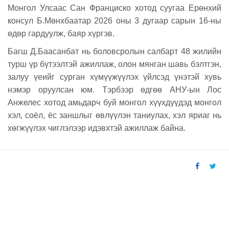
Монгол Улсаас Сан Франциско хотод суугаа Ерөнхий
консул Б.Мөнхбаатар 2026 оны 3 дугаар сарын 16-ны
өдөр гардуулж, баяр хүргэв.
Багш Д.Баасанбат нь боловсролын салбарт 48 жилийн
турш үр бүтээлтэй ажиллаж, олон мянган шавь бэлтгэн,
залуу үеийг сурган хүмүүжүүлэх үйлсэд үнэтэй хувь
нэмэр оруулсан юм. Тэрбээр өдгөө АНУ-ын Лос
Анжелес хотод амьдарч буй монгол хүүхдүүдэд монгол
хэл, соёл, ёс заншлыг өвлүүлэн таниулах, хэл яриаг нь
хөгжүүлэх чиглэлээр идэвхтэй ажиллаж байна.