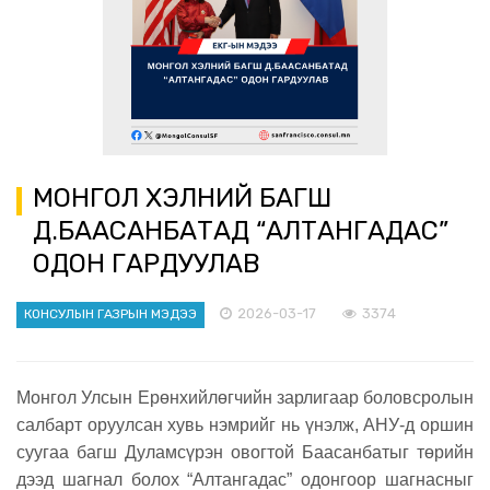
МОНГОЛ ХЭЛНИЙ БАГШ
Д.БААСАНБАТАД “АЛТАНГАДАС”
ОДОН ГАРДУУЛАВ
2026-03-17
3374
КОНСУЛЫН ГАЗРЫН МЭДЭЭ
Монгол Улсын Ерөнхийлөгчийн зарлигаар боловсролын
салбарт оруулсан хувь нэмрийг нь үнэлж, АНУ-д оршин
суугаа багш Дуламсүрэн овогтой Баасанбатыг төрийн
дээд шагнал болох “Алтангадас” одонгоор шагнасныг