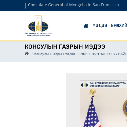
Consulate General of Mongolia in San Francisco
МЭДЭЭ
ЕРӨНХИ
КОНСУЛЫН ГАЗРЫН МЭДЭЭ
Консулын Газрын Мэдээ
МОНГОЛЫН НЭРТ ЯРУУ НАЙР