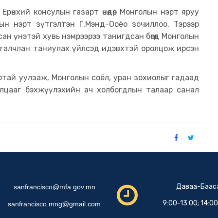
рөнхий консулын газарт өнөөдөр Монголын нэрт яруу
ын нэрт зүтгэлтэн Г.Мэнд-Ооёо зочиллоо. Тэрээр
ан үнэтэй хувь нэмрээрээ танигдсан бөгөөд Монголын
урталчлан таниулах үйлсэд идэвхтэй оролцож ирсэн
артай уулзаж, Монголын соёл, уран зохиолыг гадаад
лцааг бэхжүүлэхийн ач холбогдлын талаар санал
Даваа-Баас
sanfrancisco@mfa.gov.mn
9:00-13:00; 14:0
sanfrancisco.mng@gmail.com