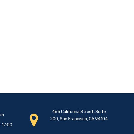
465 California Street, Suite
ан
200, San Francisco, CA 94104
0-17:00