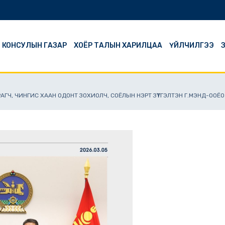
Й КОНСУЛЫН ГАЗАР
ХОЁР ТАЛЫН ХАРИЛЦАА
ҮЙЛЧИЛГЭЭ
З
АГЧ, ЧИНГИС ХААН ОДОНТ ЗОХИОЛЧ, СОЁЛЫН НЭРТ ЗҮТГЭЛТЭН Г.МЭНД-ООЁ