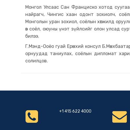
Монгол Улсаас Сан Франциско хотод суугаа Е
найрагч, Чингис хаан одонт зохиолч, соёл
Монголын уран зохиол, соёлын хөгжилд оруулс
өв соёл, оюуны үнэт зүйлсийг олон улсад с
билээ.
Г.Мэнд-Ооёо гуай Ерөнхий консул Б.Мөнхбаат
орнуудад таниулах, соёлын дипломат хари
солилцов.
+1 415 622 4000