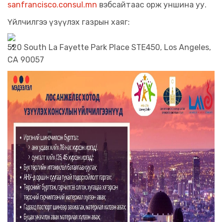
sanfrancisco.consul.mn
вэбсайтаас орж уншина уу.
Үйлчилгээ үзүүлэх газрын хаяг:
520 South La Fayette Park Place STE450, Los Angeles,
CA 90057