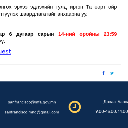
нгох эрхээ эдлэхийн тулд иргэн Та өөрт ойр
тгүүлэх шаардлагатайг анхаарна уу.
аар 6 дугаар сарын
14
-
ний оройны 23:59
ү.
uest
Даваа-Баас
sanfrancisco@mfa.gov.mn
9:00-13:00; 14:0
sanfrancisco.mng@gmail.com