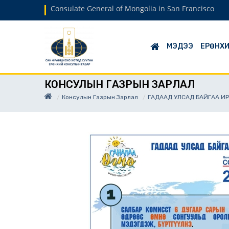
Consulate General of Mongolia in San Francisco
МЭДЭЭ
ЕРӨНХИ
КОНСУЛЫН ГАЗРЫН ЗАРЛАЛ
Консулын Газрын Зарлал
ГАДААД УЛСАД БАЙГАА ИР