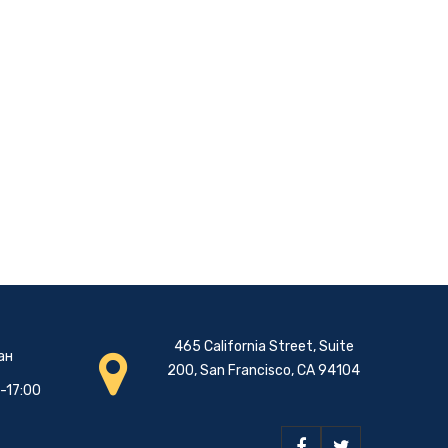
465 California Street, Suite
ан
200, San Francisco, CA 94104
0-17:00