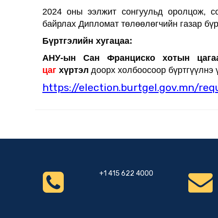
2024 оны ээлжит сонгуульд оролцож, со
байрлах Дипломат төлөөлөгчийн газар бүр
Бүртгэлийн хугацаа:
АНУ-ын Сан Франциско хотын цаг
цаг
хүртэл
доорх холбоосоор бүртгүүлнэ ү
https://election.burtgel.gov.mn/req
+1 415 622 4000