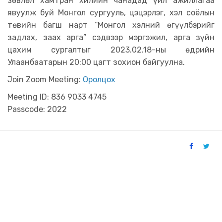
зөвлөл хамтран хилийн чанадад үйл ажиллагаа
явуулж буй Монгол сургууль, цэцэрлэг, хэл соёлын
төвийн багш нарт “Монгол хэлний өгүүлбэрийг
задлах, заах арга” сэдвээр мэргэжил, арга зүйн
цахим сургалтыг 2023.02.18-ны өдрийн
Улаанбаатарын 20:00 цагт зохион байгуулна.
Join Zoom Meeting:
Оролцох
Meeting ID: 836 9033 4745
Passcode: 2022