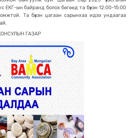
с ЕКГ-ын байранд болох бөгөөд та бүхэн 12:00-15:00
ломжтой. Та бүхэн цагаан сарынхаа идээ ундаагаа
рай.
КОНСУЛЫН ГАЗАР