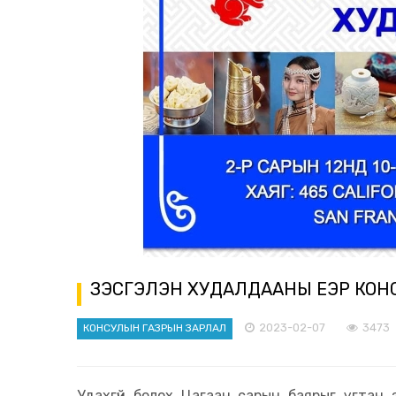
ҮЗЭСГЭЛЭН ХУДАЛДААНЫ ҮЕЭР КОНС
2023-02-07
3473
КОНСУЛЫН ГАЗРЫН ЗАРЛАЛ
Удахгүй болох Цагаан сарын баярыг угтан 