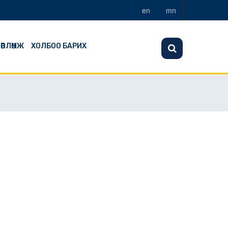
en
mn
ӨВЛӨМЖ
ХОЛБОО БАРИХ