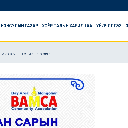
Й КОНСУЛЫН ГАЗАР
ХОЁР ТАЛЫН ХАРИЛЦАА
ҮЙЛЧИЛГЭЭ
З
Р КОНСУЛЫН ҮЙЛЧИЛГЭЭ ҮЗҮҮЛНЭ