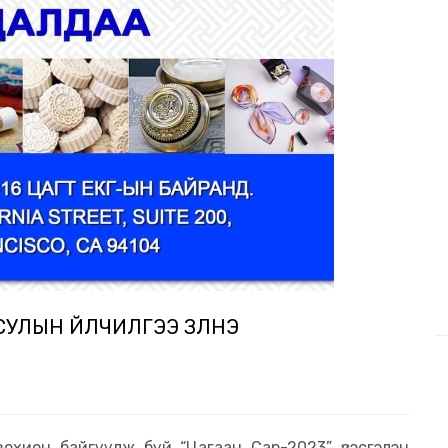
УЛЫН ҮЙЛЧИЛГЭЭ ҮЗҮҮЛНЭ
зохион байгуулж буй “Цагаан Сар-2023” үзэсгэлэн