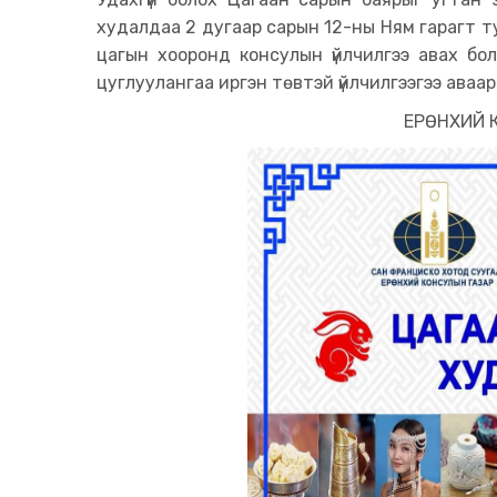
худалдаа 2 дугаар сарын 12-ны Ням гарагт ту
цагын хооронд консулын үйлчилгээ авах бо
цуглуулангаа иргэн төвтэй үйлчилгээгээ аваа
ЕРӨНХИЙ 