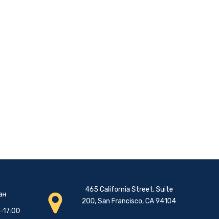
465 California Street, Suite
ан
200, San Francisco, CA 94104
0-17:00