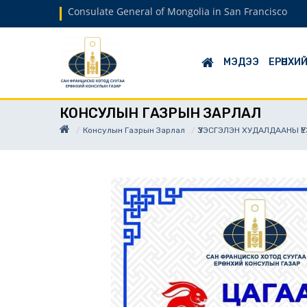
Consulate General of Mongolia in San Francisco
МЭДЭЭ
ЕРӨНХИ
КОНСУЛЫН ГАЗРЫН ЗАРЛАЛ
Консулын Газрын Зарлал
ҮЗЭСГЭЛЭН ХУДАЛДААНЫ ҮЕЭ