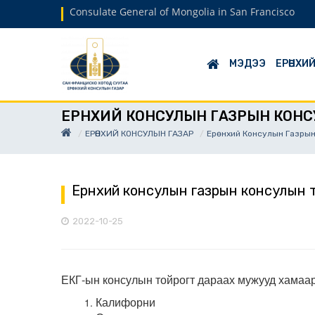
Consulate General of Mongolia in San Francisco
МЭДЭЭ
ЕРӨНХИ
ЕРӨНХИЙ КОНСУЛЫН ГАЗРЫН КОН
ЕРӨНХИЙ КОНСУЛЫН ГАЗАР
Ерөнхий Консулын Газрын
Ерөнхий консулын газрын консулын 
2022-10-25
ЕКГ-ын консулын тойрогт дараах мужууд хамаа
Калифорни