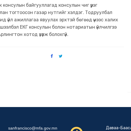
 консулын байгууллагад консулын чиг үүрэг
улан тогтоосон газар нутгийг хэлдэг. Тодруулбал
ид үйл ажиллагаа явуулах эрхтэй бөгөөд үүнээс халих
ишээлбэл ЕКГ консулын болон нотариатын үйлчилгээ
ингтон хотод үзүүлж болохгүй.
Даваа-Баас
sanfrancisco@mfa.gov.mn