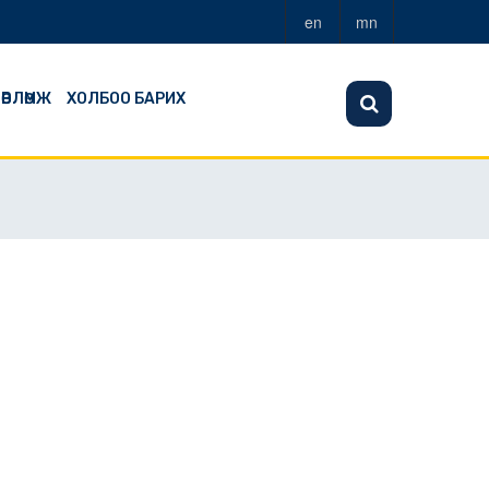
en
mn
ӨВЛӨМЖ
ХОЛБОО БАРИХ