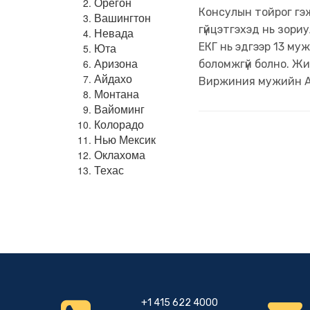
Орегон
Консулын тойрог гэж
Вашингтон
гүйцэтгэхэд нь зори
Невада
Юта
ЕКГ нь эдгээр 13 муж
Аризона
боломжгүй болно. Ж
Айдахо
Виржиния мужийн Арл
Монтана
Вайоминг
Колорадо
Нью Мексик
Оклахома
Техас
+1 415 622 4000