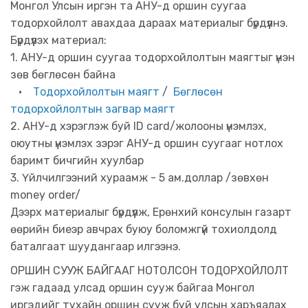
Монгол Улсын иргэн та АНУ-д оршин суугаа
тодорхойлолт авахдаа дараах материалыг бүрдүүлнэ.
Бүрдүүлэх материал:
1. АНУ-д оршин суугаа тодорхойлолтын маягтыг үнэн
зөв бөглөсөн байна
•
Тодорхойлолтын маягт
/
Бөглөсөн
тодорхойлолтын загвар маягт
2. АНУ-д хэрэглэж буй ID card/жолооны үнэмлэх,
оюутны үнэмлэх зэрэг АНУ-д оршин суугааг нотлох
баримт бичгийн хуулбар
3. Үйлчилгээний хураамж - 5 ам.доллар /зөвхөн
money order/
Дээрх материалыг бүрдүүлж, Ерөнхий консулын газарт
өөрийн биеэр авчрах буюу боломжгүй тохиолдолд
баталгаат шуудангаар илгээнэ.
ОРШИН СУУЖ БАЙГААГ НОТОЛСОН ТОДОРХОЙЛОЛТ
гэж гадаад улсад оршин сууж байгаа Монгол
иргэдийг тухайн оршин сууж буй улсын харъяалах