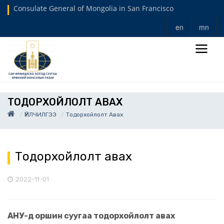
Consulate General of Mongolia in San Francisco
en
mn
ТОДОРХОЙЛОЛТ АВАХ
ҮЙЛЧИЛГЭЭ
Тодорхойлолт Авах
Тодорхойлолт авах
2022-11-01
АНУ-д оршин суугаа тодорхойлолт авах