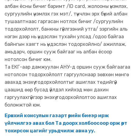
албан ёсны бичиг баримт /ID card, жолооны үнэмлэх,
сургуулийн үнэмлэх гэх мэт/, түүнчлэн эрх бүхий албан
тушаалтнаас гаргасан нотлох бичиг /сургуулийн
тодорхойлолт, банкны гүйлгээний утга/ зэргийн аль
нэгэн дээр нь үндэслэн тухайн улсад /одоо байгаа
байнгын хаягт нь үндэслэн тодорхойлно/ ажиллаж,
амьдарч, оршин сууж байгааг нь албан ёсоор
нотолсон бичиг юм.
Та ЕКГ-аар дамжуулан АНУ-д оршин сууж байгаагаа
нотолсон тодорхойлолт гаргуулснаар зөвхөн мөнгө
авахад энэхүү тодорхойлолтыг ашиглах төдийгүй
цаашид өөр бусад үйлдэл хийхэд мөн дахин
гаргуулахгүйгээр энэхүү тодорхойлолтоо ашиглах
боломжтой юм.
Ерөнхий консулын газарт өөрийн биеэр ирж
үйлчилгээ авах бол Та доорх холбоосоор орж өөрт
тохирсон цагийг урьдчилж авна уу.