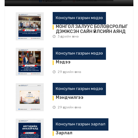
Консулын газрын мэдээ
МОНГОЛ ЗАЛУУС БОЛОВСРОЛЫГ
ДЭМЖСЭН САЙН ҮЙЛСИЙН АЯНД
НЭГДЭВ
3 өдрийн өмнө
Консулын газрын мэдээ
Мэдээ
29 өдрийн өмнө
Консулын газрын мэдээ
Мэндчилгээ
29 өдрийн өмнө
Консулын газрын зарлал
Зарлал