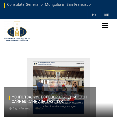
Consulate General of Mongolia in San Francisco
en
mn
МОНГОЛ ЗАЛУУС БОЛОВСРОЛЫГ ДЭМЖСЭН
САЙН ҮЙЛСИЙН АЯНД НЭГДЭВ
25
3 өдрийн өмнө